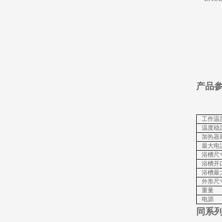
产品
工作温
温度稳
加热器
最大电
浴槽尺
浴槽开
浴槽最
外形尺寸
重量
电源
同系