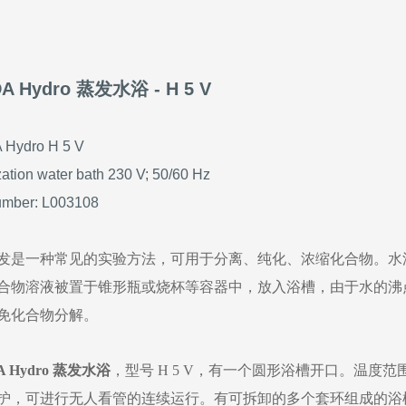
DA Hydro 蒸发水浴
- H 5 V
Hydro H 5 V
ation water bath 230 V; 50/60 Hz
umber: L003108
发是一种常见的实验方法，可用于分离、纯化、浓缩化合物。水
合物溶液被置于锥形瓶或烧杯等容器中，放入浴槽，由于水的沸点
免化合物分解。
A Hydro 蒸发水浴
，
型号 H 5 V，有一个圆形浴槽开口。温度范围
护，可进行无人看管的连续运行。有可拆卸的多个套环组成的浴