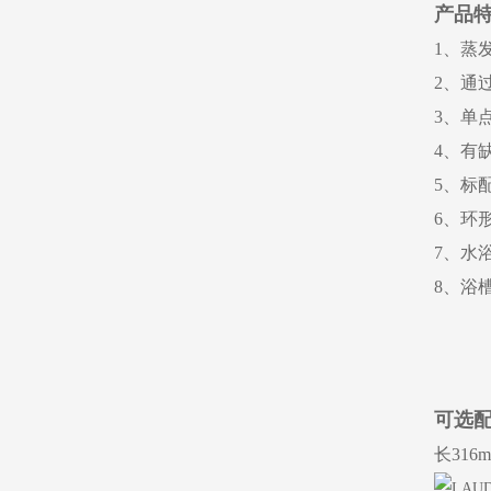
产品
1、蒸
2、通
3、单
4、有
5、标
6、
环
7、水
8、浴
可选
长316