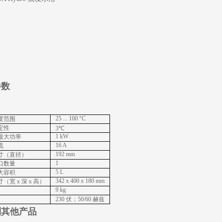
参数
25 ... 100 °C
度范围
定性
3℃
1 kW
最大功率
16 A
流
192 mm
寸（直径）
1
口数量
5 L
大容积
342 x 400 x 180 mm
（宽 x 深 x 高）
9 kg
230 伏；50/60 赫兹
列其他产品