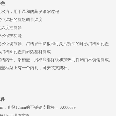
特色
发水浴，用于温和的蒸发浓缩过程
过带温标的旋钮调节温度
点温度控制器
缺水保护功能
配水位调节器、浴槽底部
筛板
和可灵活拆卸的环形浴槽圆孔盖
形浴槽圆孔盖
由耐热塑料制成
浴槽内部、浴槽盖、
浴槽底部
筛板和加热元件均由不锈钢制成。
槽盖框架上有一个内孔，可安装支架杆。
配件
mm，直径12mm的不锈钢支撑杆， A000039