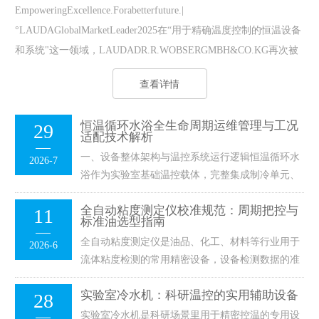
EmpoweringExcellence.Forabetterfuture.|
°LAUDAGlobalMarketLeader2025在“用于精确温度控制的恒温设备
和系统"这一领域，LAUDADR.R.WOBSERGMBH&CO.KG再次被
评为‍‍GlobalMarketLeade...
查看详情
恒温循环水浴全生命周期运维管理与工况
29
适配技术解析
一、设备整体架构与温控系统运行逻辑恒温循环水
2026-7
浴作为实验室基础温控载体，完整集成制冷单元、
加热单元、流体循环单元、电子控制单元与安全防
全自动粘度测定仪校准规范：周期把控与
11
护单元，整套系统依托闭环反馈...
标准油选型指南
全自动粘度测定仪是油品、化工、材料等行业用于
2026-6
流体粘度检测的常用精密设备，设备检测数据的准
确性，直接影响样品检测结果的有效性与实验数据
实验室冷水机：科研温控的实用辅助设备
28
的统一性。在设备日常使用过程...
实验室冷水机是科研场景里用于精密控温的专用设