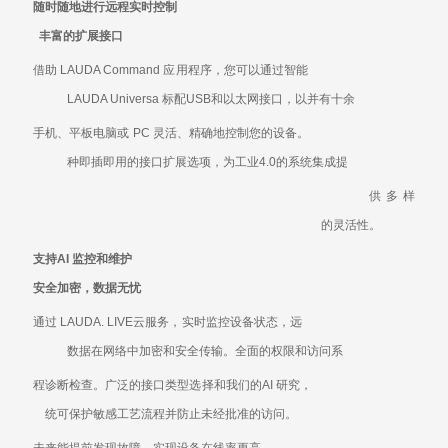
随时随地进行远程实时控制
丰富的扩展接口
借助
LAUDA Command
应用程序，您可以通过智能
LAUDA Universa
标配
USB
和以太网接口，以并有十余
手机、平板电脑或
PC
灵活、精确地控制您的设备。
种即插即用的接口扩展选项，为工业
4.0
的系统集成提
供多样
的灵活性。
支持
AI
监控和维护
安全加密，数据无忧
通过
LAUDA. LIVE
云服务，实时监控设备状态，远
数据在网络中加密和安全传输。全面的权限和访问系
程诊断检查。广泛的接口类型选择和我们的
AI
研究，
统可保护敏感工艺流程并防止未经批准的访问。
未来能提前发现故障，实现设备在线率更高。