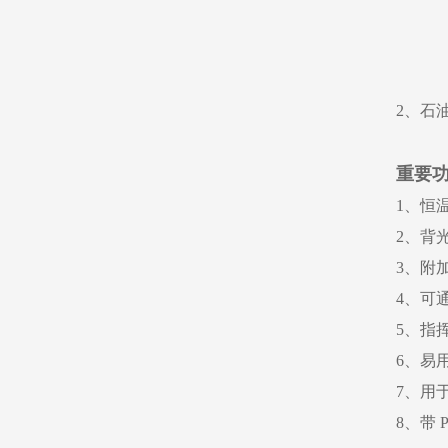
2、石
重要
1、恒
2、背
3、附加
4、可
5、指
6、易
7、用
8、带