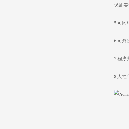
保证实
5.可
6.可
7.程
8.人