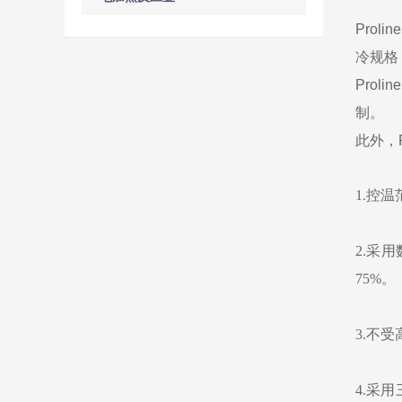
Prol
冷规格
Prolin
制。
此外，
1.控温
2.采
75%。
3.不
4.采