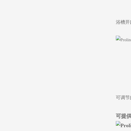
浴槽开
可调节
可提