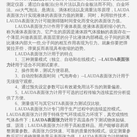
测定仪器，通过白金板法(分吊片法以及白金板法而不同)、白金环
法、zui大气泡法、悬滴法、滴体积法以及滴重法等原理，LAUDA
表面张力计实现液体的表面张力值的测量。同时，利用软件技术，
LAUDA表面张力计可能测得随时间变化而变化的表面张力值。
LAUDA表面张力计作用于液体表面,使液体表面积缩小的力,
称为液体表面张力。它产生的原因是液体跟气体接触的表面存在一
个薄层,叫做表面层,表面层里的分子比液体内部稀疏,分子间的距离
比液体内部大一些,分子间的相互作用表现为引力。就象你要把弹
簧拉开些，弹簧反而表现具有收缩的趋势。
LAUDA表面张力计用于的特点
1、三种测量模式（独立、自动和在线模式）--
LAUDA表面张
力计
用于适合不同测试要求。
2、操作简单，测试方便容易。
3、自动控制表面时间（气泡寿命）--LAUDA表面张力计用于
无须值守观察。
4、通过预先设定参数可以有效避免用法不当的测量偏差。
5、LAUDA表面张力计用于可选的过程传输为连续监控分析提
供了方便。
6、测量值可与其它SITA表面张力测试仪比较。
LAUDA表面张力计专门用于生产过程中的连续监控模式。
LAUDA表面张力计用于特殊空气环境或压力环境下，真空或惰性
气体条件下；
LAUDA表面张力计
用于高温条件下测试物体如锡、
煤、沥清；LAUDA表面张力计用于高粘度样品。用户能够容易调
整测量参数。表面张力仪快速、可靠的质量控制模式。设定测量参
数后可以准确测量并显示表面张力值。LAUDA表面张力计能够独